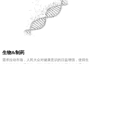
生物&制药
需求拉动市场，人民大众对健康意识的日益增强，使得生
物制药市场备受关注；而随着国家将生物医疗作为重点发
展领域，再加上“重大新药创制”科技重大专项等科技计划
实施，生物制药市场发展前景广阔，预计到2020年市场规
模将达8500亿元。
作为生物制药研发、生产和重量控制重要手段的科学仪
器，助力着生物制药的每一步发展。
E-HENG TECH
先后与赛默飞、岛津、安捷伦、珀金珀尔
默等公司展开战略合作，将各类分析仪器推向用户市场。
不论是以电化学分析法实现对有机物及无机物的分析，或
者光谱分析法实现对药品药剂的定量分析、浓度测定和元
素分析，亦或者是采用色谱分析法来获得混合物、合成物
的分离、定性等，
E-HENG TECH
的专业产品工程师都将
给你提供最优产品解决方案。