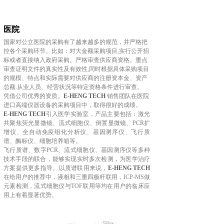
医院
国家对公立医院的采购有了越来越多的规范，并严格把
控各个采购环节。比如：对大金额采购项目,实行公开招
标或者直接纳入政府采购。严格审查供应商资格。重点
审查证明文件的真实性及有效性,同时根据具体采购项目
的规模、特点和实际需要对供应商的注册资本金、资产
总额.从业人员、经营状况等特定资格条件进行审查。
凭借公司优秀的资质。
E-HENG TECH
销售团队在医院
进口高端仪器设备的采购项目中，取得很好的成绩。
E-HENG TECH
引入医学实验室，产品主要包括：激光
共聚焦荧光显微镜、流式细胞仪、倒置显微镜、PCR扩
增仪、全自动免疫组化分析仪、基因测序仪、飞行质
谱、酶标仪、细胞培养箱等。
飞行质谱、数字PCR、流式细胞仪、基因测序仪等多种
技术手段的联合，能够实现实时多次检测，为医学治疗
方案提供更多指导。以质谱联用来说，
E-HENG TECH
在给用户的推荐中，液相和三重四极杆联用，ICP-MS做
元素检测，流式细胞仪与TOF联用等均在用户的临床应
用上有着显著优势。