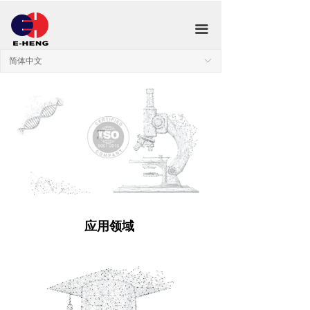
끀
简体中文
ꀅ
应用领域